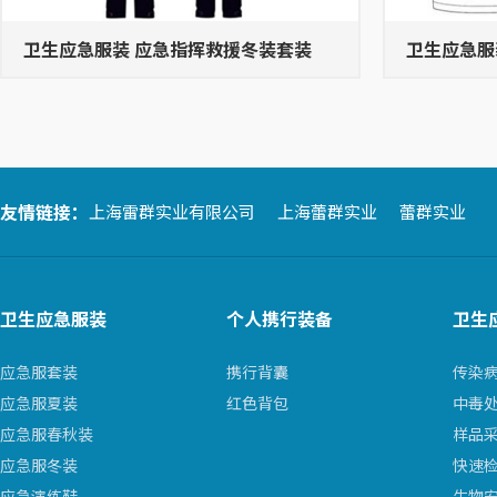
卫生应急服装 应急指挥救援冬装套装
卫生应急服
翻领衫
友情链接：
上海雷群实业有限公司
上海蕾群实业
蕾群实业
卫生应急服装
个人携行装备
卫生
应急服套装
携行背囊
传染
应急服夏装
红色背包
中毒
应急服春秋装
样品
应急服冬装
快速
应急演练鞋
生物