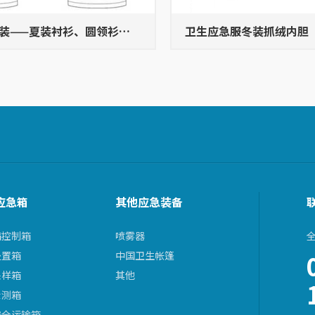
装——夏装衬衫、圆领衫、
卫生应急服冬装抓绒内胆
应急箱
其他应急装备
病控制箱
喷雾器
处置箱
中国卫生帐篷
采样箱
其他
检测箱
安全运输箱