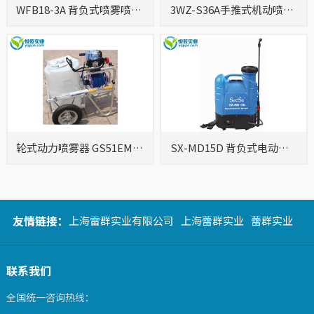
WFB18-3A 背负式喷雾喷粉
3WZ-S36A手推式机动喷雾
机
机
轮式动力喷雾器 GS51EMR-
SX-MD15D 背负式电动喷
50L
雾器
友情链接：
上海雷群实业有限公司
上海蕾群实业
蕾群实业
联系我们
全国统一咨询热线：